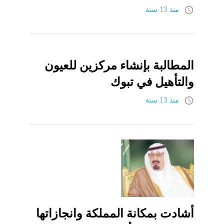
منذ 13 سنة
access_time
المطالبة بإنشاء مركزين للعيون
والتأهيل في تبوك
منذ 13 سنة
access_time
أشادت بمكانة المملكة وانجازاتها