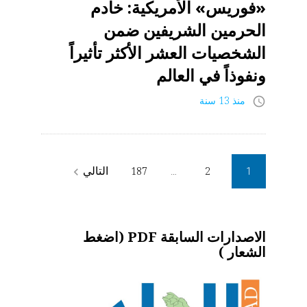
«فوريس» الأمريكية: خادم
الحرمين الشريفين ضمن
الشخصيات العشر الأكثر تأثيراً
ونفوذاً في العالم
منذ 13 سنة
access_time
Posts
التالي
187
2
navigate_next
…
1
pagination
الاصدارات السابقة PDF (اضغط
الشعار )