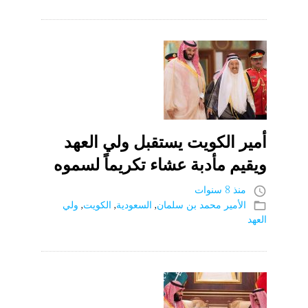
أمير الكويت يستقبل ولي العهد
ويقيم مأدبة عشاء تكريماً لسموه
منذ 8 سنوات
access_time
الأمير محمد بن سلمان
,
السعودية
,
الكويت
,
ولي
folder_open
العهد