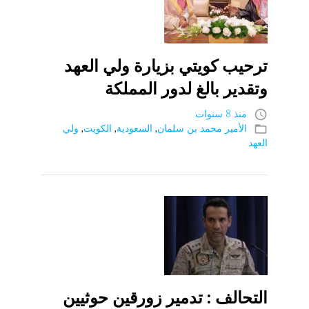
ترحيب كويتي بزيارة ولي العهد
وتقدير بالغ لدور المملكة
منذ 8 سنوات
access_time
الأمير محمد بن سلمان
,
السعودية
,
الكويت
,
ولي
folder_open
العهد
التحالف : تدمير زورقين حوثيين