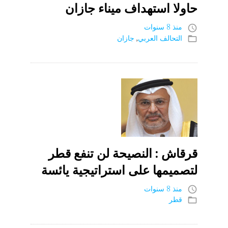
حاولا استهداف ميناء جازان
منذ 8 سنوات
access_time
التحالف العربي
,
جازان
folder_open
قرقاش : النصيحة لن تنفع قطر
لتصميمها على استراتيجية يائسة
منذ 8 سنوات
access_time
قطر
folder_open