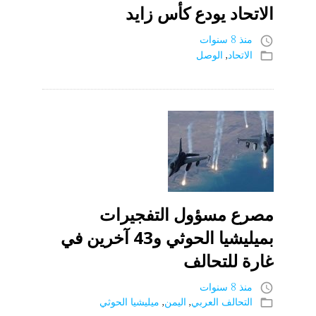
الاتحاد يودع كأس زايد
منذ 8 سنوات
access_time
الاتحاد
,
الوصل
folder_open
مصرع مسؤول التفجيرات
بميليشيا الحوثي و43 آخرين في
غارة للتحالف
منذ 8 سنوات
access_time
التحالف العربي
,
اليمن
,
ميليشيا الحوثي
folder_open