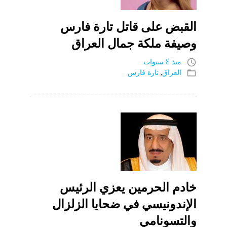
القبض على قاتل تارة فارس
وصيفة ملكة جمال العراق
منذ 8 سنوات
access_time
العراق
,
تارة فارس
folder_open
خادم الحرمين يعزي الرئيس
الإندونيسي في ضحايا الزلزال
والتسونامي